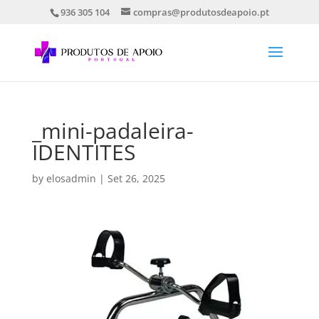
936 305 104
compras@produtosdeapoio.pt
_mini-padaleira-
IDENTITES
by
elosadmin
|
Set 26, 2025