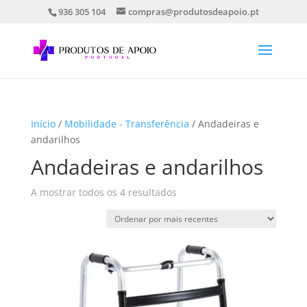
936 305 104
compras@produtosdeapoio.pt
Início
/
Mobilidade - Transferência
/ Andadeiras e
andarilhos
Andadeiras e andarilhos
Ordenado
A mostrar todos os 4 resultados
por
mais
recentes