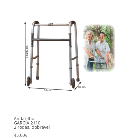
Andarilho
GARCÍA 2110
2 rodas, dobrável
45,00
€