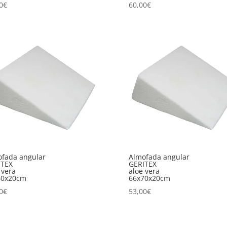
0
€
60,00
€
fada angular
Almofada angular
ITEX
GERITEX
 vera
aloe vera
60x20cm
66x70x20cm
0
€
53,00
€