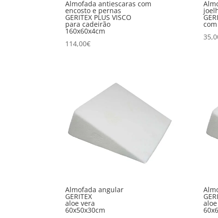
Almofada antiescaras com
Alm
encosto e pernas
joel
GERITEX PLUS VISCO
GERI
para cadeirão
com 
160x60x4cm
35,0
114,00
€
Almofada angular
Almo
GERITEX
GER
aloe vera
aloe
60x50x30cm
60x