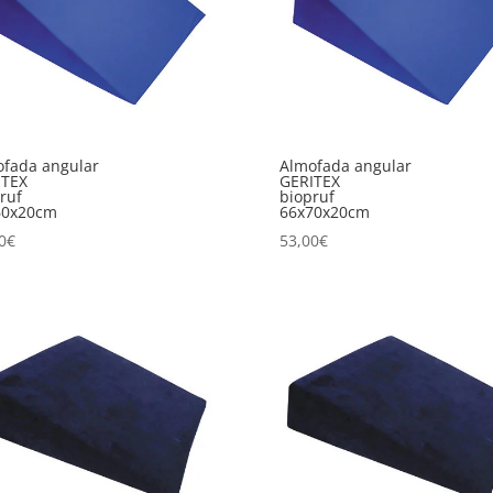
fada angular
Almofada angular
ITEX
GERITEX
ruf
biopruf
60x20cm
66x70x20cm
0
€
53,00
€