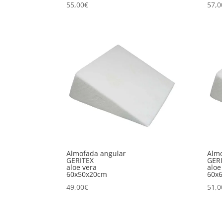
55,00
€
57,0
Almofada angular
Almo
GERITEX
GER
aloe vera
aloe
60x50x20cm
60x
49,00
€
51,0