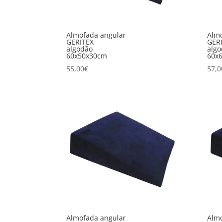
Almofada angular
Almo
GERITEX
GER
algodão
alg
60x50x30cm
60x
55,00
€
57,0
Almofada angular
Almo