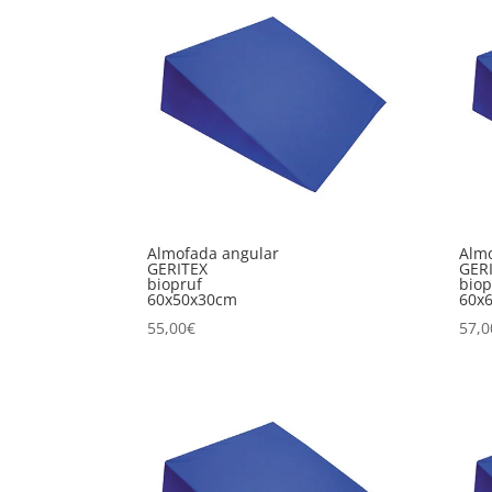
Almofada angular
Almo
GERITEX
GER
biopruf
biop
60x50x30cm
60x
55,00
€
57,0