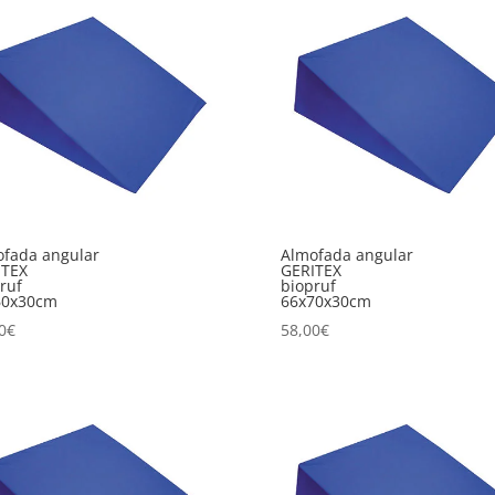
fada angular
Almofada angular
ITEX
GERITEX
ruf
biopruf
60x30cm
66x70x30cm
0
€
58,00
€