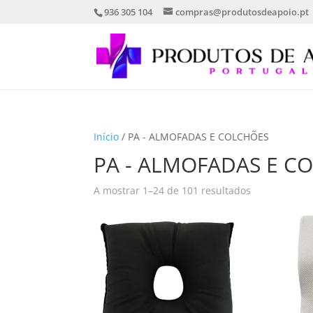
936 305 104
compras@produtosdeapoio.pt
Início
/ PA - ALMOFADAS E COLCHÕES
PA - ALMOFADAS E C
Ordenado
A mostrar 1–24 de 101 resultados
por
mais
recentes