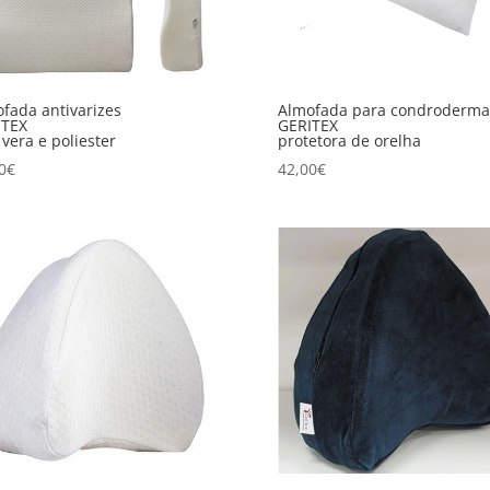
fada antivarizes
Almofada para condrodermat
ITEX
GERITEX
 vera e poliester
protetora de orelha
0
€
42,00
€