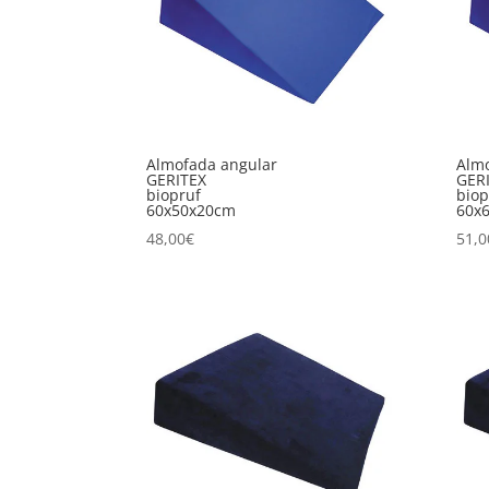
Almofada angular
Almo
GERITEX
GER
biopruf
biop
60x50x20cm
60x
48,00
€
51,0