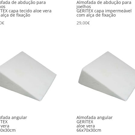
ofada de abdução para
Almofada de abdução para
hos
joelhos
TEX capa tecido aloe vera
GERITEX capa impermeável
alça de fixação
com alça de fixação
0
€
29,00
€
fada angular
Almofada angular
ITEX
GERITEX
 vera
aloe vera
60x30cm
66x70x30cm