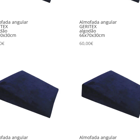
fada angular
Almofada angular
ITEX
GERITEX
odão
algodão
60x30cm
66x70x30cm
0
€
60,00
€
fada angular
Almofada angular