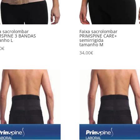
a sacrolombar
Faixa sacrolombar
MSPINE 3 BANDAS
PRIMSPINE CARE+
anho L
semirrigida
tamanho M
0
€
34,00
€