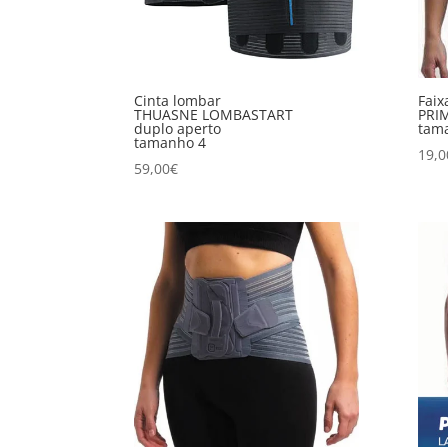
Cinta lombar
Faix
THUASNE LOMBASTART
PRI
duplo aperto
tam
tamanho 4
19,0
59,00
€