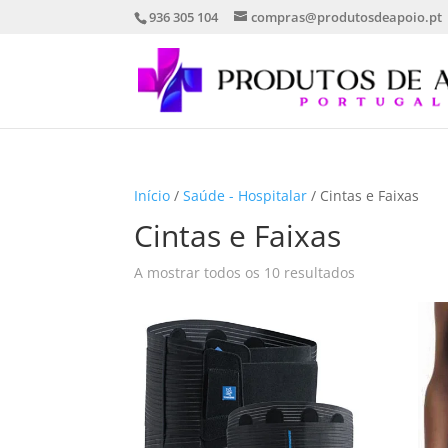
936 305 104
compras@produtosdeapoio.pt
Início
/
Saúde - Hospitalar
/ Cintas e Faixas
Cintas e Faixas
Ordenado
A mostrar todos os 10 resultados
por
mais
recentes