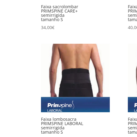
Faixa sacrolombar
Faix
PRIMSPINE CARE+
PRI
semirrigida
semi
tamanho S
tam
34,00
€
40,0
Faixa lombosacra
Faix
PRIMSPINE LABORAL
PRI
semirrigida
semi
tamanho S
tam