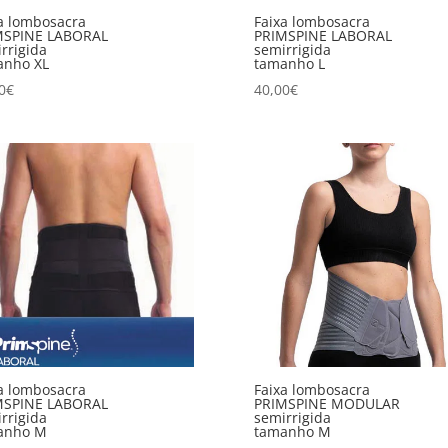
a lombosacra
Faixa lombosacra
MSPINE LABORAL
PRIMSPINE LABORAL
rrigida
semirrigida
anho XL
tamanho L
0
€
40,00
€
a lombosacra
Faixa lombosacra
MSPINE LABORAL
PRIMSPINE MODULAR
rrigida
semirrigida
anho M
tamanho M