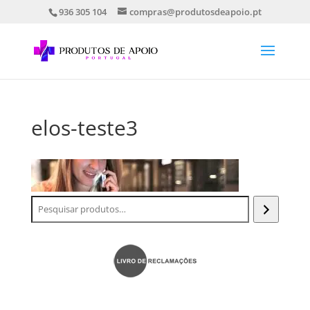
936 305 104
compras@produtosdeapoio.pt
elos-teste3