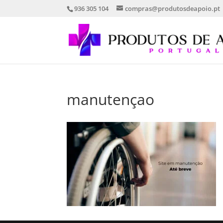
936 305 104
compras@produtosdeapoio.pt
manutençao