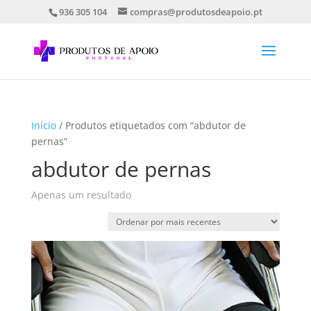
936 305 104
compras@produtosdeapoio.pt
Início
/ Produtos etiquetados com “abdutor de
pernas”
abdutor de pernas
Apenas um resultado