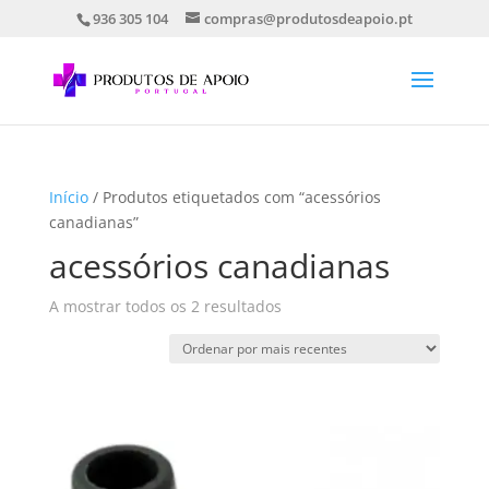
936 305 104
compras@produtosdeapoio.pt
Início
/ Produtos etiquetados com “acessórios
canadianas”
acessórios canadianas
Ordenado
A mostrar todos os 2 resultados
por
mais
recentes