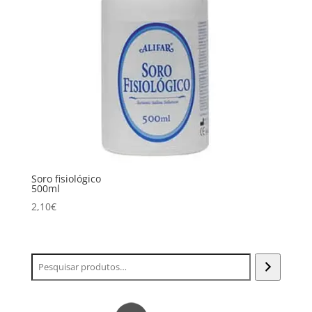
Soro fisiológico
500ml
2,10
€