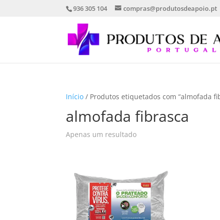
936 305 104
compras@produtosdeapoio.pt
Início
/ Produtos etiquetados com “almofada fi
almofada fibrasca
Apenas um resultado