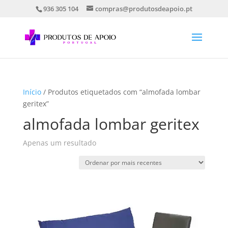
936 305 104
compras@produtosdeapoio.pt
Início
/ Produtos etiquetados com “almofada lombar
geritex”
almofada lombar geritex
Apenas um resultado