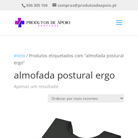
936 305 104
compras@produtosdeapoio.pt
Início
/ Produtos etiquetados com “almofada postural
ergo”
almofada postural ergo
Apenas um resultado