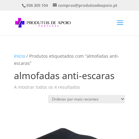
936 305 104
compras@produtosdeapoio.pt
Início
/ Produtos etiquetados com “almofadas anti-
escaras”
almofadas anti-escaras
Ordenado
A mostrar todos os 4 resultados
por
mais
recentes