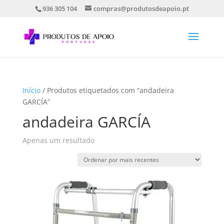
936 305 104
compras@produtosdeapoio.pt
Início
/ Produtos etiquetados com “andadeira
GARCÍA”
andadeira GARCÍA
Apenas um resultado