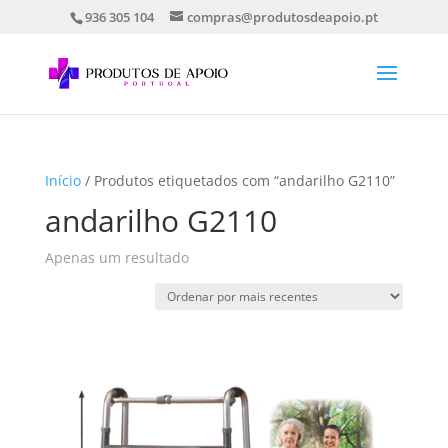
936 305 104
compras@produtosdeapoio.pt
Início
/ Produtos etiquetados com “andarilho G2110”
andarilho G2110
Apenas um resultado