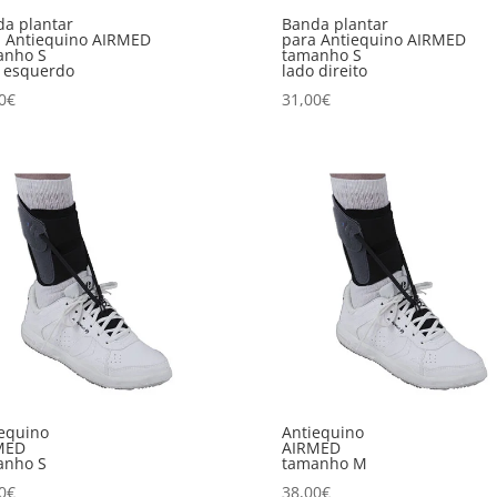
a plantar
Banda plantar
a Antiequino AIRMED
para Antiequino AIRMED
anho S
tamanho S
 esquerdo
lado direito
0
€
31,00
€
equino
Antiequino
MED
AIRMED
anho S
tamanho M
0
€
38,00
€