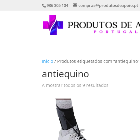
936 305 104
compras@produtosdeapoio.pt
Início
/ Produtos etiquetados com “antiequino”
antiequino
Ordenado
A mostrar todos os 9 resultados
por
mais
recentes