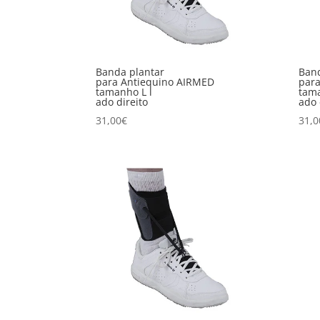
Banda plantar
Band
para Antiequino AIRMED
par
tamanho L l
tama
ado direito
ado
31,00
€
31,0