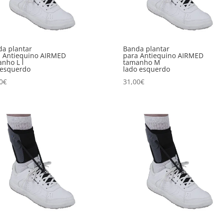
a plantar
Banda plantar
a Antiequino AIRMED
para Antiequino AIRMED
nho L l
tamanho M
 esquerdo
lado esquerdo
0
€
31,00
€