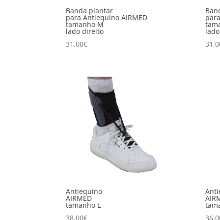
Banda plantar
Band
para Antiequino AIRMED
par
tamanho M
tam
lado direito
lado
31,00
€
31,0
Antiequino
Anti
AIRMED
AIR
tamanho L
tam
38,00
€
36,0