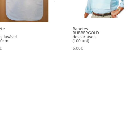
ete
Babetes
RUBBERGOLD
o, lavável
descartáveis
40cm
(100 uni)
€
6,00
€