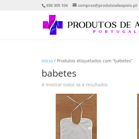
936 305 104
compras@produtosdeapoio.pt
Início
/ Produtos etiquetados com “babetes”
babetes
Ordenado
A mostrar todos os 4 resultados
por
mais
recentes