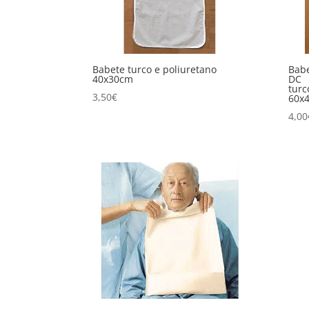
Babete turco e poliuretano
Bab
40x30cm
DC
turc
3,50
€
60x
4,00