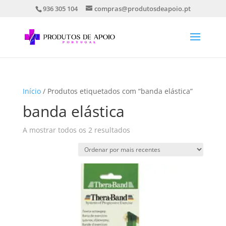
936 305 104
compras@produtosdeapoio.pt
Início
/ Produtos etiquetados com “banda elástica”
banda elástica
Ordenado
A mostrar todos os 2 resultados
por
mais
recentes