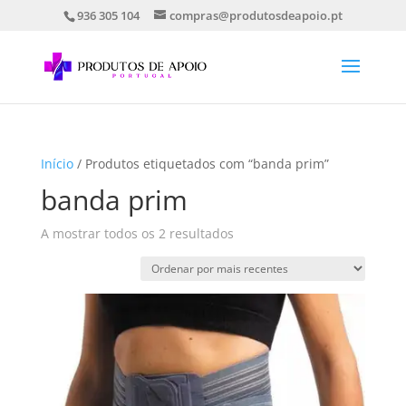
936 305 104
compras@produtosdeapoio.pt
Início
/ Produtos etiquetados com “banda prim”
banda prim
Ordenado
A mostrar todos os 2 resultados
por
mais
recentes