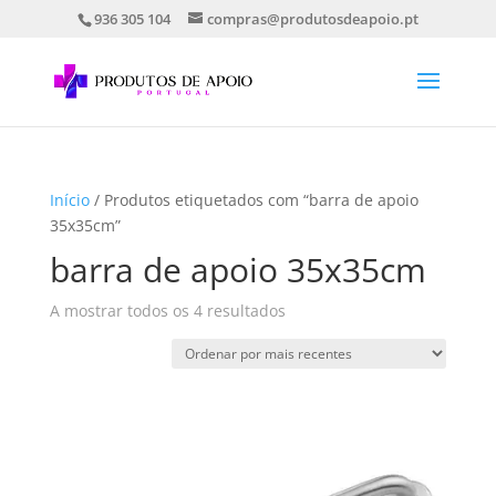
936 305 104
compras@produtosdeapoio.pt
Início
/ Produtos etiquetados com “barra de apoio
35x35cm”
barra de apoio 35x35cm
Ordenado
A mostrar todos os 4 resultados
por
mais
recentes