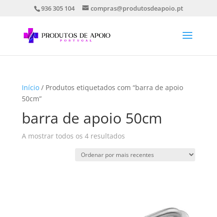
936 305 104
compras@produtosdeapoio.pt
Início
/ Produtos etiquetados com “barra de apoio
50cm”
barra de apoio 50cm
Ordenado
A mostrar todos os 4 resultados
por
mais
recentes