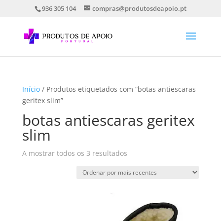
936 305 104
compras@produtosdeapoio.pt
Início
/ Produtos etiquetados com “botas antiescaras
geritex slim”
botas antiescaras geritex
slim
Ordenado
A mostrar todos os 3 resultados
por
mais
recentes