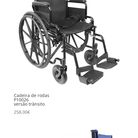
Cadeira de rodas
P10026
versão trânsito
258,00
€