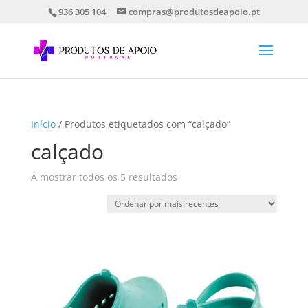
936 305 104
compras@produtosdeapoio.pt
Início
/ Produtos etiquetados com “calçado”
calçado
Ordenado
A mostrar todos os 5 resultados
por
mais
recentes