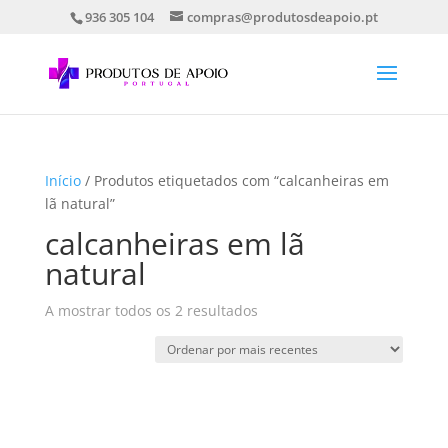
936 305 104
compras@produtosdeapoio.pt
Início
/ Produtos etiquetados com “calcanheiras em
lã natural”
calcanheiras em lã
natural
Ordenado
A mostrar todos os 2 resultados
por
mais
recentes