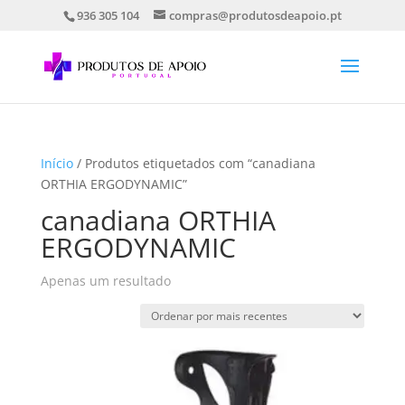
936 305 104
compras@produtosdeapoio.pt
Início
/ Produtos etiquetados com “canadiana
ORTHIA ERGODYNAMIC”
canadiana ORTHIA
ERGODYNAMIC
Apenas um resultado