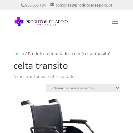
936 305 104
compras@produtosdeapoio.pt
Início
/ Produtos etiquetados com “celta transito”
celta transito
Ordenado
A mostrar todos os 4 resultados
por
mais
recentes