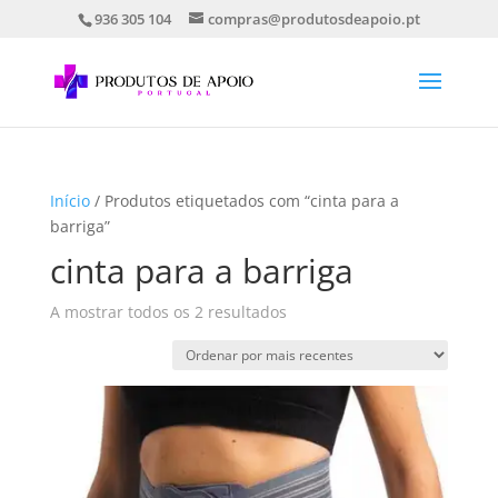
936 305 104
compras@produtosdeapoio.pt
Início
/ Produtos etiquetados com “cinta para a
barriga”
cinta para a barriga
Ordenado
A mostrar todos os 2 resultados
por
mais
recentes