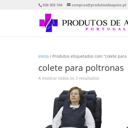
936 305 104
compras@produtosdeapoio.pt
Início
/ Produtos etiquetados com “colete para 
colete para poltronas
Ordenado
A mostrar todos os 3 resultados
por
mais
recentes