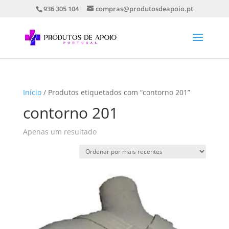
936 305 104
compras@produtosdeapoio.pt
Início
/ Produtos etiquetados com “contorno 201”
contorno 201
Apenas um resultado