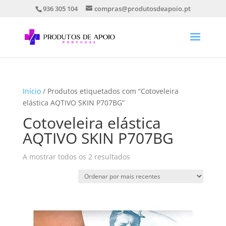
936 305 104
compras@produtosdeapoio.pt
Início
/ Produtos etiquetados com “Cotoveleira
elástica AQTIVO SKIN P707BG”
Cotoveleira elástica
AQTIVO SKIN P707BG
Ordenado
A mostrar todos os 2 resultados
por
mais
recentes