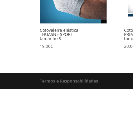
Cotoveleira elástica
Coto
THUASNE SPORT
PRI
tamanho S
tam
19,00
€
20,0
Termos e Responsabilidades