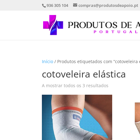
936 305 104
compras@produtosdeapoio.pt
Início
/ Produtos etiquetados com “cotoveleira e
cotoveleira elástica
Ordenado
A mostrar todos os 3 resultados
por
mais
recentes