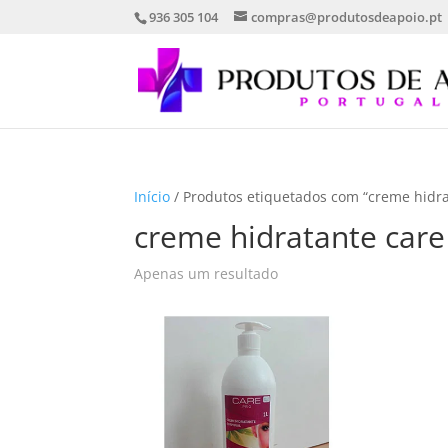
936 305 104
compras@produtosdeapoio.pt
Início
/ Produtos etiquetados com “creme hidra
creme hidratante care
Apenas um resultado