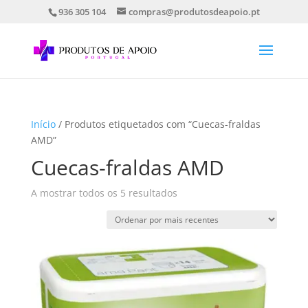
936 305 104
compras@produtosdeapoio.pt
Início
/ Produtos etiquetados com “Cuecas-fraldas
AMD”
Cuecas-fraldas AMD
Ordenado
A mostrar todos os 5 resultados
por
mais
recentes