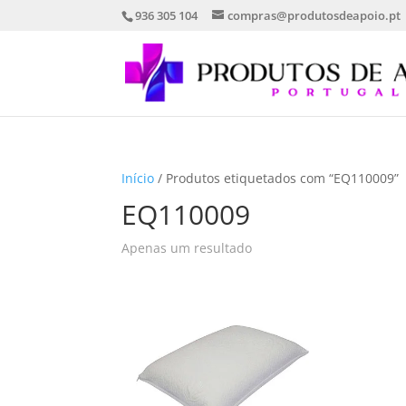
936 305 104
compras@produtosdeapoio.pt
Início
/ Produtos etiquetados com “EQ110009”
EQ110009
Apenas um resultado