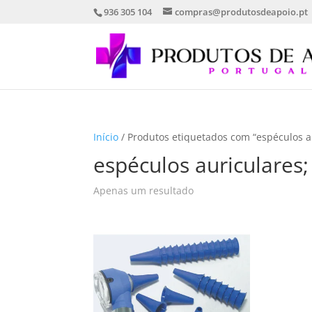
936 305 104
compras@produtosdeapoio.pt
Início
/ Produtos etiquetados com “espéculos au
espéculos auriculares;
Apenas um resultado