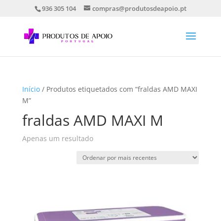
936 305 104
compras@produtosdeapoio.pt
Início
/ Produtos etiquetados com “fraldas AMD MAXI
M”
fraldas AMD MAXI M
Apenas um resultado