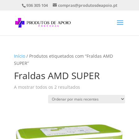
936 305 104
compras@produtosdeapoio.pt
Início
/ Produtos etiquetados com “Fraldas AMD
SUPER”
Fraldas AMD SUPER
Ordenado
A mostrar todos os 2 resultados
por
mais
recentes