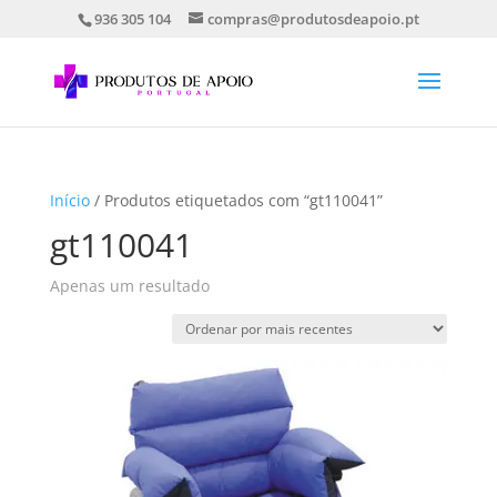
936 305 104
compras@produtosdeapoio.pt
Início
/ Produtos etiquetados com “gt110041”
gt110041
Apenas um resultado