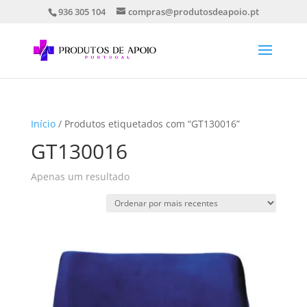
936 305 104
compras@produtosdeapoio.pt
Início
/ Produtos etiquetados com “GT130016”
GT130016
Apenas um resultado