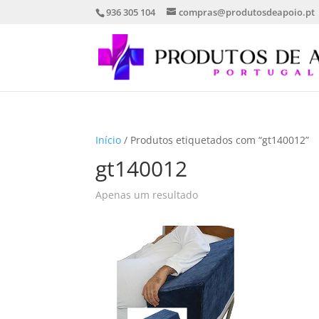
936 305 104
compras@produtosdeapoio.pt
Início
/ Produtos etiquetados com “gt140012”
gt140012
Apenas um resultado