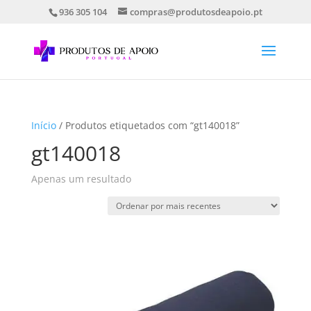
936 305 104
compras@produtosdeapoio.pt
Início
/ Produtos etiquetados com “gt140018”
gt140018
Apenas um resultado