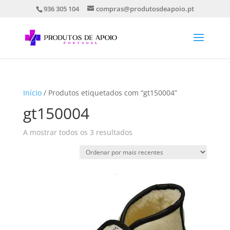
936 305 104
compras@produtosdeapoio.pt
Início
/ Produtos etiquetados com “gt150004”
gt150004
Ordenado
A mostrar todos os 3 resultados
por
mais
recentes