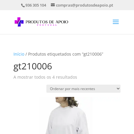
936 305 104
compras@produtosdeapoio.pt
Início
/ Produtos etiquetados com “gt210006”
gt210006
Ordenado
A mostrar todos os 4 resultados
por
mais
recentes