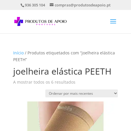
936 305 104
compras@produtosdeapoio.pt
Início
/ Produtos etiquetados com “joelheira elástica
PEETH”
joelheira elástica PEETH
Ordenado
A mostrar todos os 6 resultados
por
mais
recentes