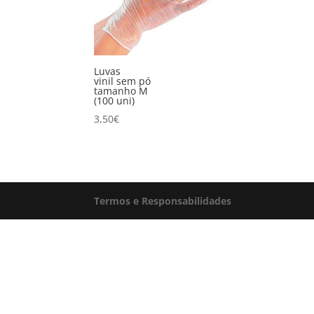
Luvas
vinil sem pó
tamanho M
(100 uni)
3,50
€
Termos e Responsabilidades