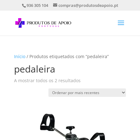
936 305 104
compras@produtosdeapoio.pt
Início
/ Produtos etiquetados com “pedaleira”
pedaleira
Ordenado
A mostrar todos os 2 resultados
por
mais
recentes