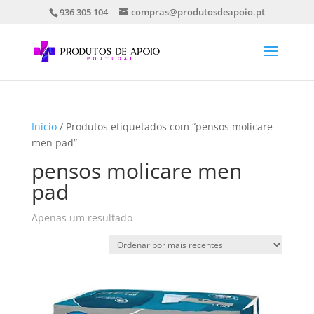
936 305 104
compras@produtosdeapoio.pt
Início
/ Produtos etiquetados com “pensos molicare
men pad”
pensos molicare men
pad
Apenas um resultado