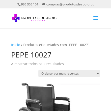
936 305 104
compras@produtosdeapoio.pt
Início
/ Produtos etiquetados com “PEPE 10027”
PEPE 10027
Ordenado
A mostrar todos os 2 resultados
por
mais
recentes