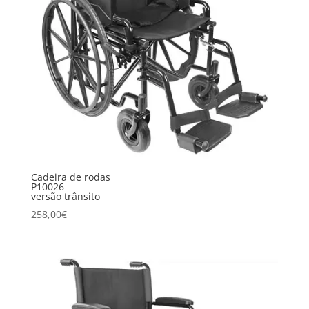
Cadeira de rodas
P10026
versão trânsito
258,00
€