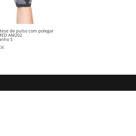
tese de pulso com polegar
MED AM202
anho S
0
€