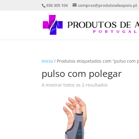
936 305 104
compras@produtosdeapoio.pt
Início
/ Produtos etiquetados com “pulso com p
pulso com polegar
Ordenado
A mostrar todos os 2 resultados
por
mais
recentes