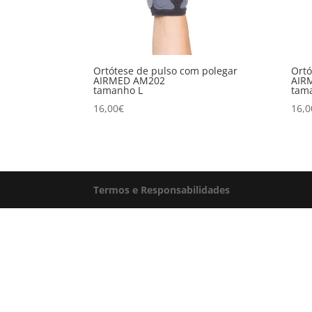
Ortótese de pulso com polegar
Ortó
AIRMED AM202
AIR
tamanho L
tam
16,00
€
16,0
Termos e Responsabilidades